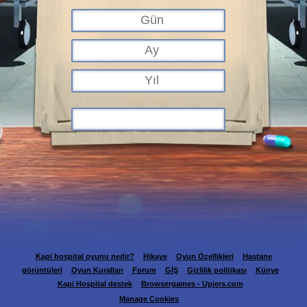
Kapi hospital oyunu nedir?
Hikaye
Oyun Özellikleri
Hastane
görüntüleri
Oyun Kuralları
Forum
GİŞ
Gizlilik politikası
Künye
Kapi Hospital destek
Browsergames - Upjers.com
Manage Cookies