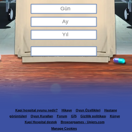
Kapi hospital oyunu nedir?
Hikaye
Oyun Özellikleri
Hastane
görüntüleri
Oyun Kuralları
Forum
GİŞ
Gizlilik politikası
Künye
Kapi Hospital destek
Browsergames - Upjers.com
Manage Cookies