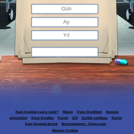
Kapi hospital oyunu nedir?
Hikaye
Oyun Özellikleri
Hastane
görüntüleri
Oyun Kuralları
Forum
GİŞ
Gizlilik politikası
Künye
Kapi Hospital destek
Browsergames - Upjers.com
Manage Cookies