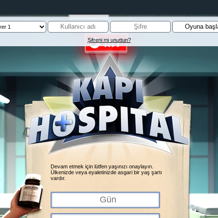
Şifreni mi unuttun?
Devam etmek için lütfen yaşınızı onaylayın.
Ülkenizde veya eyaletinizde asgari bir yaş şartı
vardır.