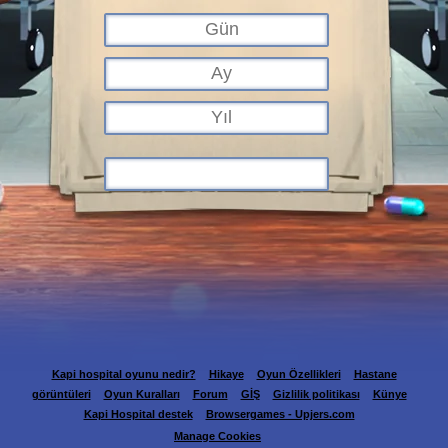
Kapi hospital oyunu nedir?
Hikaye
Oyun Özellikleri
Hastane
görüntüleri
Oyun Kuralları
Forum
GİŞ
Gizlilik politikası
Künye
Kapi Hospital destek
Browsergames - Upjers.com
Manage Cookies