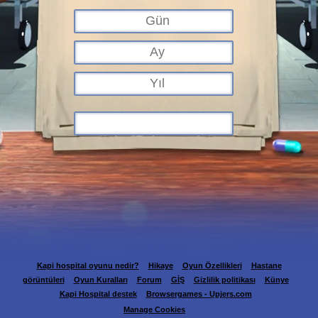
Kapi hospital oyunu nedir?
Hikaye
Oyun Özellikleri
Hastane
görüntüleri
Oyun Kuralları
Forum
GİŞ
Gizlilik politikası
Künye
Kapi Hospital destek
Browsergames - Upjers.com
Manage Cookies