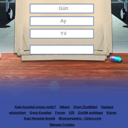
Kapi hospital oyunu nedir?
Hikaye
Oyun Özellikleri
Hastane
görüntüleri
Oyun Kuralları
Forum
GİŞ
Gizlilik politikası
Künye
Kapi Hospital destek
Browsergames - Upjers.com
Manage Cookies