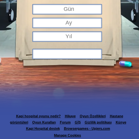
Kapi hospital oyunu nedir?
Hikaye
Oyun Özellikleri
Hastane
görüntüleri
Oyun Kuralları
Forum
GİŞ
Gizlilik politikası
Künye
Kapi Hospital destek
Browsergames - Upjers.com
Manage Cookies