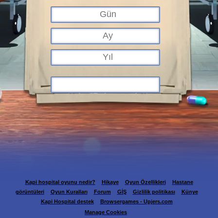
Kapi hospital oyunu nedir?
Hikaye
Oyun Özellikleri
Hastane
görüntüleri
Oyun Kuralları
Forum
GİŞ
Gizlilik politikası
Künye
Kapi Hospital destek
Browsergames - Upjers.com
Manage Cookies